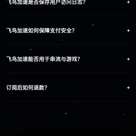
+
飞鸟加速是否保存用户访问日志？
飞鸟加速承诺零日志政策，不会记录您的浏览历史、连接
时间、带宽使用详情等个人数据，确保隐私无忧。
+
飞鸟加速如何保障支付安全？
飞鸟加速支持加密支付通道与匿名支付方式，所有交易信
息经多重加密处理，并可使用一次性真实卡或数字货币付
+
飞鸟加速能否用于串流与游戏？
款。
飞鸟加速内置流媒体优化与游戏加速节点，可根据内容需
求自动调度最优线路，保障低延迟与高带宽。
+
订阅后如何退款？
飞鸟加速提供无理由退款保障，在规定试用期内可通过客
服或控制台发起退款申请，审核后将原路退回。